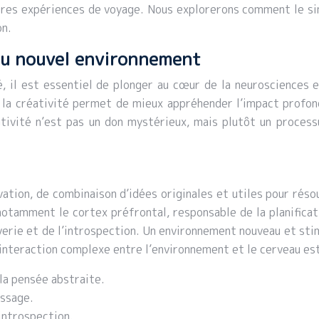
pres expériences de voyage. Nous explorerons comment le si
on.
e du nouvel environnement
 il est essentiel de plonger au cœur de la neurosciences e
a créativité permet de mieux appréhender l’impact profond
ativité n’est pas un don mystérieux, mais plutôt un proces
vation, de combinaison d’idées originales et utiles pour rés
tamment le cortex préfrontal, responsable de la planificati
êverie et de l’introspection. Un environnement nouveau et sti
interaction complexe entre l’environnement et le cerveau est 
 la pensée abstraite.
issage.
’introspection.