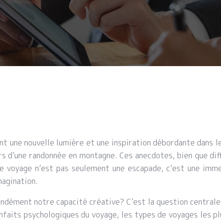
nt une nouvelle lumière et une inspiration débordante dans le
rs d’une randonnée en montagne. Ces anecdotes, bien que dif
e voyage n’est pas seulement une escapade, c’est une immer
magination.
ndément notre capacité créative? C’est la question centrale 
nfaits psychologiques du voyage, les types de voyages les plus