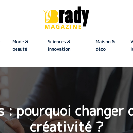
-
Mode &
Sciences &
Maison &
V
beauté
innovation
déco
l
s : pourquoi changer d
créativité ?